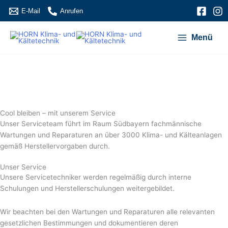
Zum
E-Mail
Anrufen
Inhalt
springen
Menü
Cool bleiben –
mit unserem Service
Unser Service­team führt im Raum Südbayern fachmännische
Wartungen und Reparaturen an über 3000 Klima- und Kälte­anlagen
gemäß Hersteller­vorgaben durch.
Wer wir sind
Unser
Service
Unsere Servicetechniker werden regelmäßig durch interne
Schulungen und Herstellerschulungen weitergebildet.
Wir beachten bei den Wartungen und Reparaturen alle relevanten
gesetzlichen Bestimmungen und dokumentieren deren