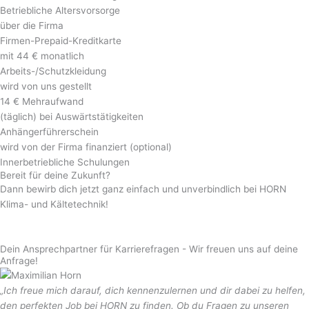
Betriebliche Altersvorsorge
über die Firma
Firmen-Prepaid-Kredit­karte
mit 44 € monatlich
Arbeits-/Schutz­kleidung
wird von uns gestellt
14 € Mehr­aufwand
(täglich) bei Auswärts­tätigkeiten
Anhänger­führer­schein
wird von der Firma finanziert (optional)
Inner­betriebliche Schu­lungen
Bereit für
deine Zukunft?
Dann bewirb dich jetzt ganz einfach und unverbindlich bei HORN
Klima- und Kältetechnik!
Jetzt bewerben & durchstarten
Dein Ansprech­partner für Karrierefragen -
Wir freuen uns auf deine
Anfrage!
„Ich freue mich darauf, dich kennenzulernen und dir dabei zu helfen,
den perfekten Job bei HORN zu finden. Ob du Fragen zu unseren